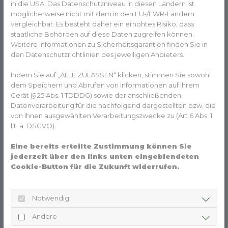
in die USA. Das Datenschutzniveau in diesen Ländern ist
möglicherweise nicht mit dem in den EU-/EWR-Ländern
Eva Winkens
vergleichbar. Es besteht daher ein erhöhtes Risiko, dass
staatliche Behörden auf diese Daten zugreifen können.
Apothekerin
Weitere Informationen zu Sicherheitsgarantien finden Sie in
den Datenschutzrichtlinien des jeweiligen Anbieters.
Indem Sie auf „ALLE ZULASSEN“ klicken, stimmen Sie sowohl
dem Speichern und Abrufen von Informationen auf Ihrem
Gerät (§ 25 Abs. 1 TDDDG) sowie der anschließenden
Datenverarbeitung für die nachfolgend dargestellten bzw. die
von Ihnen ausgewählten Verarbeitungszwecke zu (Art 6 Abs. 1
lit. a. DSGVO).
Eine bereits erteilte Zustimmung können Sie
Diana Nour Eddin
jederzeit über den links unten eingeblendeten
Cookie-Button für die Zukunft widerrufen.
Apothekerin
Notwendig
Andere