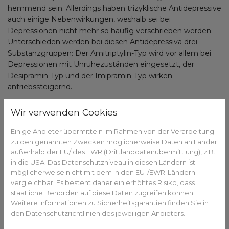
hemmend sein. Allerdings haben trizyklische Antidepressive
auch einige Nebenwirkungen, weshalb sei bei
Depressionen nicht mehr so häufig verschrieben werden.
Unterschieden werden bei diesen Antidepressiva drei
Substanzgruppen: Der Amitriptylin-Typ wird vor allem bei
Depressionen mit Unruhezuständen eingesetzt, der
Desipramin-Typ und der Imipramin-Typ wirken
antriebssteigernd.
Wir verwenden Cookies
Sie haben Fragen zum Thema Antidepressiva oder 
Einige Anbieter übermitteln im Rahmen von der Verarbeitung
Medikamente/Wirkstoffe im Allgemeinen? 
zu den genannten Zwecken möglicherweise Daten an Länder
Gesundheits-Experten und -Expertinnen aus Ihrer 
außerhalb der EU/ des EWR (Drittlanddatenübermittlung), z.B.
Region beraten Sie gerne. 
Hier gelangen Sie zur 
in die USA. Das Datenschutzniveau in diesen Ländern ist
möglicherweise nicht mit dem in den EU-/EWR-Ländern
Expertensuche.
vergleichbar. Es besteht daher ein erhöhtes Risiko, dass
staatliche Behörden auf diese Daten zugreifen können.
Weitere Informationen zu Sicherheitsgarantien finden Sie in
Hemmung von Noradrenalin und
den Datenschutzrichtlinien des jeweiligen Anbieters.
Serotonin