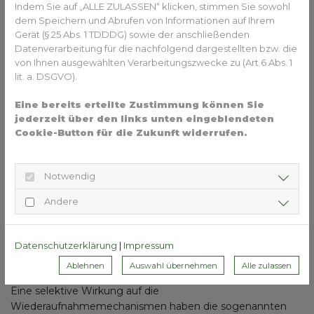
Indem Sie auf „ALLE ZULASSEN“ klicken, stimmen Sie sowohl
dem Speichern und Abrufen von Informationen auf Ihrem
Tetrazyklische Antidepressiva sind den trizyklischen
Gerät (§ 25 Abs. 1 TDDDG) sowie der anschließenden
Antidepressiva ähnlich, allerdings hemmen sie nicht die
Datenverarbeitung für die nachfolgend dargestellten bzw. die
Wiederaufnahme von Noradrenalin und Serotonin, sondern
von Ihnen ausgewählten Verarbeitungszwecke zu (Art 6 Abs. 1
erhöhen deren Freisetzung durch ihre Wirkung am alpha-2-
lit. a. DSGVO).
Rezeptor. Sie wirken stimmungsaufhellend, aber auch
sedierend.
Eine bereits erteilte Zustimmung können Sie
jederzeit über den links unten eingeblendeten
Selektive Serotonin-Wiederaufnahme-Hemmer (SSRI)
Cookie-Button für die Zukunft widerrufen.
verhindern die Wiederaufnahme von Serotonin aus dem
synaptischen Spalt und wirken antriebssteigernd. SSRI sind
besser verträglich als trizyklische Antidepressiva, allerdings
Notwendig
haben sie ebenfalls einige Nebenwirkungen wie
Appetitlosigkeit, Erbrechen und Übelkeit sowie sexuelle
Andere
Funktionsstörungen.
Atypische Antidepressiva und
Datenschutzerklärung
|
Impressum
MAO-Hemmer
Ablehnen
Auswahl übernehmen
Alle zulassen
Eine selektive Wirkung auf die
Wiederaufnahmemechanismen haben die sogenannten