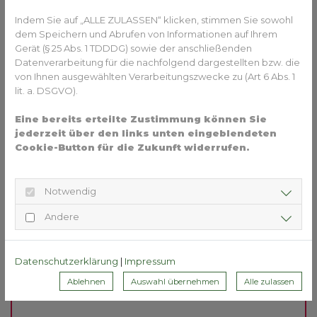
Indem Sie auf „ALLE ZULASSEN“ klicken, stimmen Sie sowohl
Wenn Herzpatienten Medikamente gegen ihre Krankheit
dem Speichern und Abrufen von Informationen auf Ihrem
oder gegen hohen Blutdruck einnehmen, sollten sie das
Gerät (§ 25 Abs. 1 TDDDG) sowie der anschließenden
immer, aber vor allem im Winter, zuverlässig tun. Bei
Datenverarbeitung für die nachfolgend dargestellten bzw. die
kaltem Wetter könnte es nach Absprache mit dem Arzt
von Ihnen ausgewählten Verarbeitungszwecke zu (Art 6 Abs. 1
sinnvoll sein, die Dosis der Medikamente gegen hohen
lit. a. DSGVO).
Blutdruck anzupassen. Auch die Ernährung sollte
Eine bereits erteilte Zustimmung können Sie
herzfreundlich gestaltet werden: Obst, Gemüse und Fisch
jederzeit über den links unten eingeblendeten
sind empfehlenswert. Zu viel Fleisch, Süßigkeiten und sehr
Cookie-Button für die Zukunft widerrufen.
fettiges Essen dagegen sollten gemieden werden, sie
belasten das Herz zusätzlich.
Notwendig
Sie haben Fragen zum Thema Herzinfarkt oder 
Andere
Herz-Kreislauf im Allgemeinen? Gesundheits-
Experten und -Expertinnen aus Ihrer Region 
Datenschutzerklärung
|
Impressum
beraten Sie gerne. 
Hier gelangen Sie zur 
Ablehnen
Auswahl übernehmen
Alle zulassen
Expertensuche.