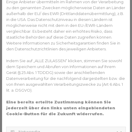
Einige Anbieter übermitteln im Rahmen von der Verarbeitung
Gerichte mit rohem Gemüse (Salate). Generell sollten Sie
zu den genannten Zwecken möglicherweise Daten an Länder
nur durchgegartes Essen konsumieren. Folgen Sie dem
außerhalb der EU/ des EWR (Drittlanddatenübermittlung), z.B.
Merksatz: “Cook it, peel it or forget it!” (zu Deutsch: Koch
in die USA. Das Datenschutzniveau in diesen Ländern ist
es, schäle es oder vergiss es!”).
möglicherweise nicht mit dem in den EU-/EWR-Ländern
vergleichbar. Es besteht daher ein erhöhtes Risiko, dass
Beachten Sie eine gute Händehygiene. Für unterwegs
staatliche Behörden auf diese Daten zugreifen können.
haben Sie am besten Handdesinfektionsmittel bei sich
Weitere Informationen zu Sicherheitsgarantien finden Sie in
(Handgel oder Spray mit Alkohol).
den Datenschutzrichtlinien des jeweiligen Anbieters.
Vor und nach der Reise können Sie Ihr Verdauungssystem
Indem Sie auf „ALLE ZULASSEN“ klicken, stimmen Sie sowohl
mit der Einnahme von Probiotika unterstützen.
dem Speichern und Abrufen von Informationen auf Ihrem
Gerät (§ 25 Abs. 1 TDDDG) sowie der anschließenden
Vorbeugung gegen Mückenstiche
Datenverarbeitung für die nachfolgend dargestellten bzw. die
(Dengue-Fieber, Malaria und
von Ihnen ausgewählten Verarbeitungszwecke zu (Art 6 Abs. 1
lit. a. DSGVO).
japanische Enzephalitis)
Eine bereits erteilte Zustimmung können Sie
Diese Krankheiten werden durch Mückenstiche (z.B. von
jederzeit über den links unten eingeblendeten
Aedes-Moskitos) übertragen. Der beste Schutz ist
Cookie-Button für die Zukunft widerrufen.
demnach ein konsequenter Mückenschutz. Tragen Sie am
besten langärmelige Kleidung und decken Sie Ihre Haut
bestmöglich ab; vor allem bei Sonnenuntergang, wenn
Notwendig