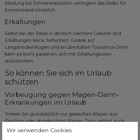
Kleidung bei Sonnenexposition verringern das Risiko für
Sonnenbrand erheblich.
Erkältungen
Selbst bei der Reise in deutlich wärmere Gebiete sind
Erkältungen keine Seltenheit. Gerade auf
Langstreckenflügen und an überfüllten Tourismus-Orten
kann es leicht passieren, sich mit Erkältungsviren
anzustecken.
So können Sie sich im Urlaub
schützen
Vorbeugung gegen Magen-Darm-
Erkrankungen im Urlaub
Trinken Sie grundsätzlich nur gekauftes Wasser aus
Flaschen oder abgekochtes Wasser. Dazu gehört auch,
Eiswürfel aus Leitungswasser zu vermeiden!
Wir verwenden Cookies
Verzichten Sie auf rohes Fleisch, ungeschältes Obst oder